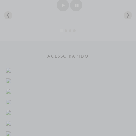
Play
Pause
ACESSO RÁPIDO