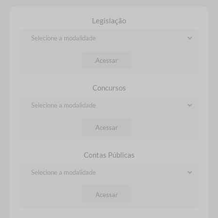
crescimento econômico,
habitacional de interesse
geração de oportunidades
social Ibirá-G, localizado no
Legislação
e valorização do
Distrito de Termas de Ibirá,
patrimônio local. Dentro
disponibilizará 20 unidades
desse compromisso, o
habitacionais destinadas a
Conselho Municipal de
Acessar
famílias de baixa renda
Turismo (COMTUR)
inscritas no processo de
realizou, na última terça-
seleção. Como parte do
Concursos
feira (4), uma reunião
cronograma, a entrega das
extraordinária para
senhas aos...
discutir...
Acessar
Contas Públicas
Acessar