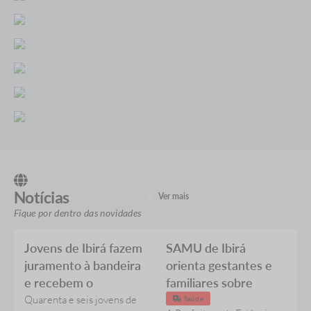
Notícias
Ver mais
Fique por dentro das novidades
Jovens de Ibirá fazem
SAMU de Ibirá
juramento à bandeira
orienta gestantes e
e recebem o
familiares sobre
Certificado de
primeiros socorros e
Quarenta e seis jovens de
Saúde